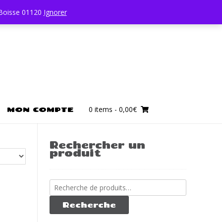
0450196403
 Boisse 01120
Ignorer
0 items
- 0,00€
MON COMPTE
Rechercher un
produit
Recherche
pour :
Recherche