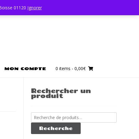
0450196403
 Boisse 01120
Ignorer
0 items
- 0,00€
MON COMPTE
Rechercher un
produit
Recherche
pour :
Recherche