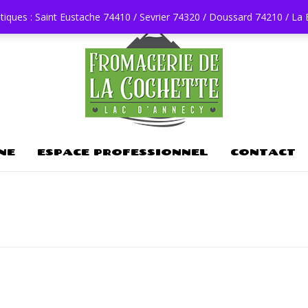
tiques : Saint Eustache 74410 / Sevrier 74320 / Doussard 74210 / La
NE
ESPACE PROFESSIONNEL
CONTACT