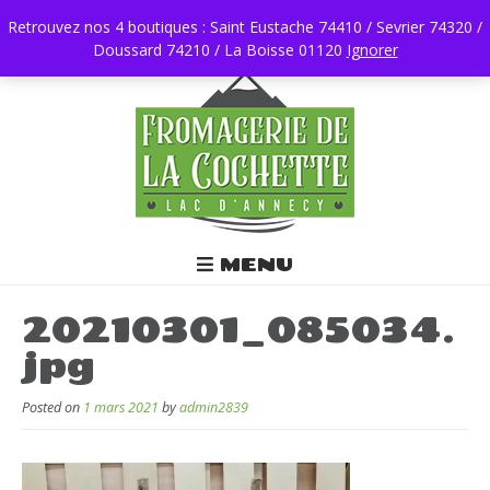
Retrouvez nos 4 boutiques : Saint Eustache 74410 / Sevrier 74320 /
Doussard 74210 / La Boisse 01120
0450196403
Ignorer
MENU
20210301_085034.
jpg
Posted on
1 mars 2021
by
admin2839