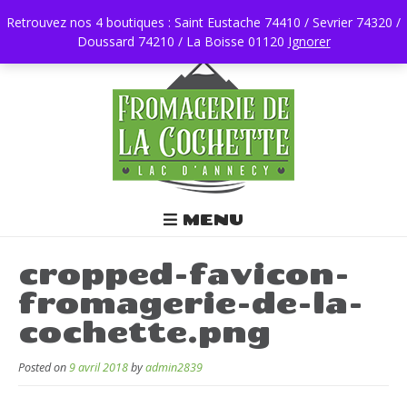
Retrouvez nos 4 boutiques : Saint Eustache 74410 / Sevrier 74320 /
Doussard 74210 / La Boisse 01120
0450196403
Ignorer
MENU
cropped-favicon-
fromagerie-de-la-
cochette.png
Posted on
9 avril 2018
by
admin2839