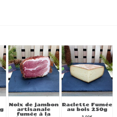
Noix de jambon
Raclette Fumée
0g
artisanale
au bois 250g
fumée à la
5,00
€