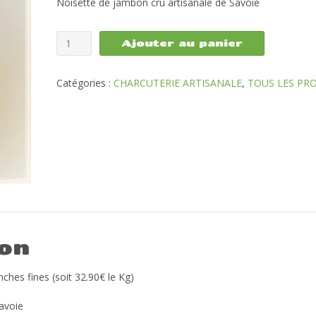
Noisette de jambon cru artisanale de Savoie
quantité
Ajouter au panier
de
Noisette
de
Catégories :
CHARCUTERIE ARTISANALE
,
TOUS LES PR
jambon
cru
artisanale
150g
ion
ches fines (soit 32.90€ le Kg)
Savoie