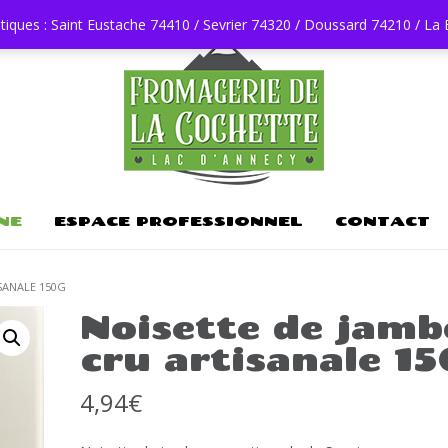
tiques : Saint Eustache 74410 / Sevrier 74320 / Doussard 74210 / La
NE
ESPACE PROFESSIONNEL
CONTACT
SANALE 150G
Noisette de jam
cru artisanale 15
4,94
€