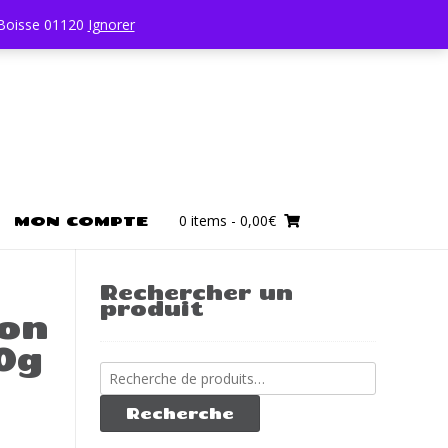
0450196403
 Boisse 01120
Ignorer
0 items
- 0,00€
MON COMPTE
Rechercher un
produit
bon
0g
Recherche
pour :
Recherche