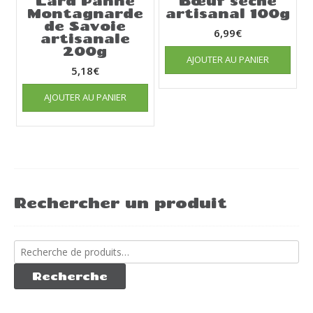
Lard Panne
Bœuf séché
Montagnarde
artisanal 100g
de Savoie
6,99
€
artisanale
200g
AJOUTER AU PANIER
5,18
€
AJOUTER AU PANIER
Rechercher un produit
Recherche
pour :
Recherche