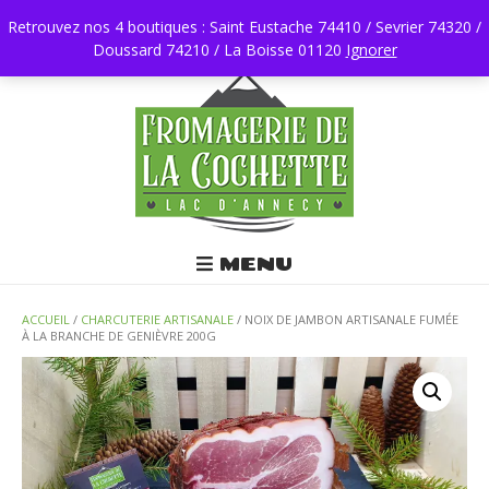
Retrouvez nos 4 boutiques : Saint Eustache 74410 / Sevrier 74320 /
Doussard 74210 / La Boisse 01120
0450196403
Ignorer
MENU
ACCUEIL
/
CHARCUTERIE ARTISANALE
/ NOIX DE JAMBON ARTISANALE FUMÉE
À LA BRANCHE DE GENIÈVRE 200G