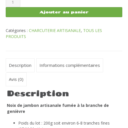
de
Noix
Ajouter au panier
de
jambon
artisanale
Catégories :
CHARCUTERIE ARTISANALE
,
TOUS LES
fumée
PRODUITS
à
la
branche
de
Description
Informations complémentaires
genièvre
200g
Avis (0)
Description
Noix de jambon artisanale fumée à la branche de
genièvre
Poids du lot : 200g soit environ 6-8 tranches fines