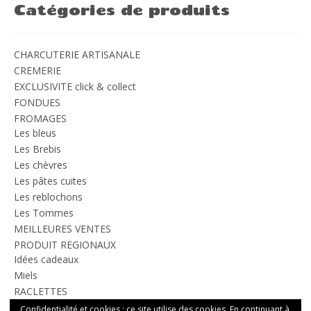
Catégories de produits
CHARCUTERIE ARTISANALE
CREMERIE
EXCLUSIVITE click & collect
FONDUES
FROMAGES
Les bleus
Les Brebis
Les chèvres
Les pâtes cuites
Les reblochons
Les Tommes
MEILLEURES VENTES
PRODUIT REGIONAUX
Idées cadeaux
Miels
RACLETTES
TOUS LES PRODUITS
Confidentialité et cookies : ce site utilise des cookies. En continuant à