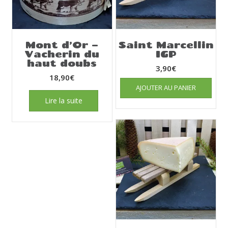
Mont d’Or –
Saint Marcellin
Vacherin du
IGP
haut doubs
3,90
€
18,90
€
AJOUTER AU PANIER
Lire la suite