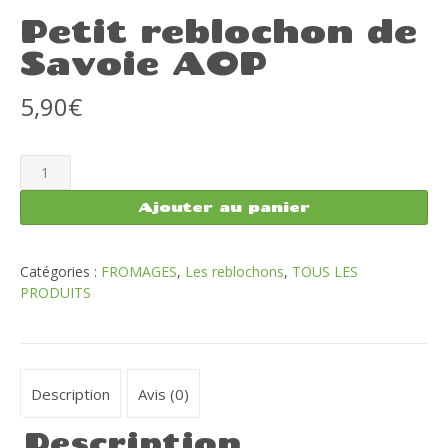
Petit reblochon de
Savoie AOP
5,90
€
quantité
de
Petit
Ajouter au panier
reblochon
de
Savoie
Catégories :
FROMAGES
,
Les reblochons
,
TOUS LES
AOP
PRODUITS
Description
Avis (0)
Description