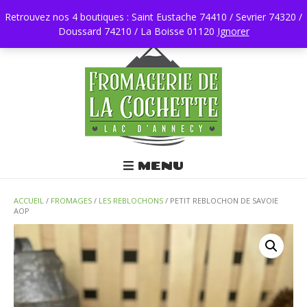
Retrouvez nos 4 boutiques : Saint Eustache 74410 / Sevrier 74320 /
Doussard 74210 / La Boisse 01120
0450196403
Ignorer
MENU
ACCUEIL
/
FROMAGES
/
LES REBLOCHONS
/ PETIT REBLOCHON DE SAVOIE
AOP