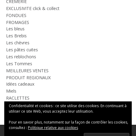
CREMERIE
EXCLUSIVITE click & collect
FONDUES
FROMAGES
Les bleus
Les Brebis
Les chèvres
Les pâtes cuites
Les reblochons
Les Tommes
MEILLEURES VENTES
PRODUIT REGIONAUX
Idées cadeaux
Miels
RACLETTES
TOUS LES PRODUITS
Confidentialité et cookies : ce site utilise des cookies. En continuant à
utiliser ce site Web, vous acceptez leur utilisation.
Pour en savoir plus, notamment sur la façon de contrôler les cookies,
consultez :
Politique relative aux cookies
Theme:
Nikkon
by Kaira