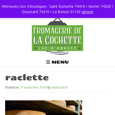
Retrouvez nos 4 boutiques : Saint Eustache 74410 / Sevrier 74320 /
Doussard 74210 / La Boisse 01120
0450196403
Ignorer
MENU
raclette
Posted on
27 septembre 2018
by
admin2839