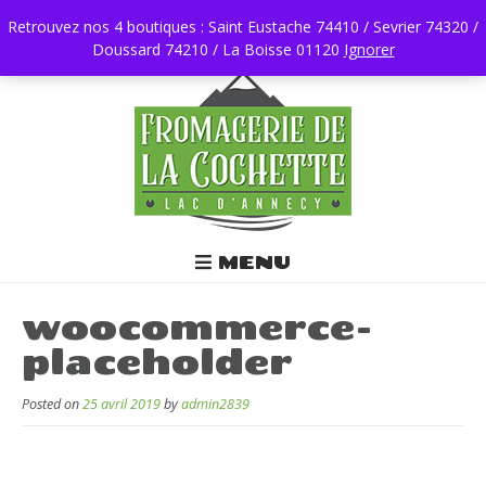
Retrouvez nos 4 boutiques : Saint Eustache 74410 / Sevrier 74320 /
Doussard 74210 / La Boisse 01120
0450196403
Ignorer
MENU
woocommerce-
placeholder
Posted on
25 avril 2019
by
admin2839