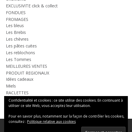
EXCLUSIVITE click & collect
FONDUES
FROMAGES
Les bleus
Les Brebis
Les chèvres
Les pâtes cuites
Les reblochons
Les Tommes
MEILLEURES VENTES
PRODUIT REGIONAUX
Idées cadeaux
Miels
RACLETTES
TOUS LES PRODUITS
Confidentialité et cookies : ce site utilise des cookies. En continuant à
utiliser ce site Web, vous acceptez leur utilisation.
Pour en savoir plus, notamment sur la façon de contrôler les cookies,
consultez :
Politique relative aux cookies
Theme:
Nikkon
by Kaira
Le Cruet 74410 Saint-Eustache, Rhone-Alpes, France