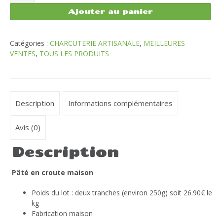
de
Pâté
Ajouter au panier
en
croûte
maison
Catégories :
CHARCUTERIE ARTISANALE
,
MEILLEURES
VENTES
,
TOUS LES PRODUITS
Description
Informations complémentaires
Avis (0)
Description
Pâté en croute maison
Poids du lot : deux tranches (environ 250g) soit 26.90€ le
kg
Fabrication maison