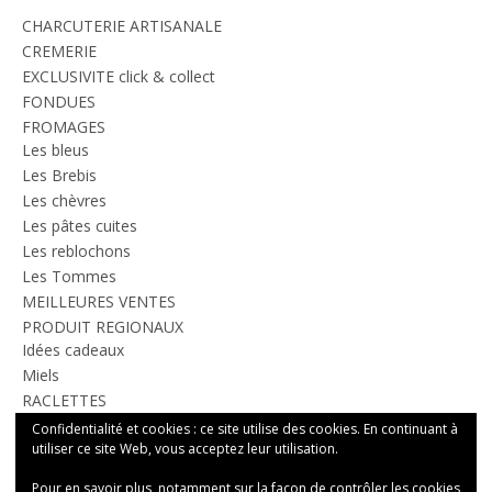
CHARCUTERIE ARTISANALE
CREMERIE
EXCLUSIVITE click & collect
FONDUES
FROMAGES
Les bleus
Les Brebis
Les chèvres
Les pâtes cuites
Les reblochons
Les Tommes
MEILLEURES VENTES
PRODUIT REGIONAUX
Idées cadeaux
Miels
RACLETTES
TOUS LES PRODUITS
Confidentialité et cookies : ce site utilise des cookies. En continuant à
utiliser ce site Web, vous acceptez leur utilisation.
Pour en savoir plus, notamment sur la façon de contrôler les cookies,