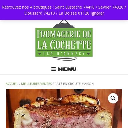
Retrouvez nos 4 boutiques : Saint Eustache 74410 / Sevrier 74320 /
Doussard 74210 / La Boisse 01120
0450196403
Ignorer
MENU
ACCUEIL
/
MEILLEURES VENTES
/ PÂTÉ EN CROÛTE MAISON