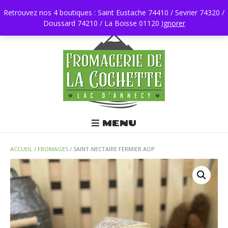
Retrouvez nos 4 boutiques : Saint Eustache 74410 / Sevrier 74320 /
Doussard 74210 / La Boisse 01120
0450196403
Ignorer
MENU
ACCUEIL
/
FROMAGES
/ SAINT-NECTAIRE FERMIER AOP