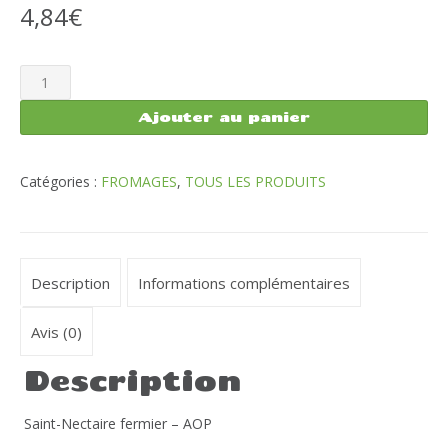
4,84
€
quantité
de
Saint-
Ajouter au panier
Nectaire
fermier
AOP
Catégories :
FROMAGES
,
TOUS LES PRODUITS
Description
Informations complémentaires
Avis (0)
Description
Saint-Nectaire fermier – AOP