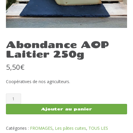
Abondance AOP
Laitier 250g
5,50
€
Coopératives de nos agriculteurs.
quantité
de
Abondance
Ajouter au panier
AOP
Laitier
250g
Catégories :
FROMAGES
,
Les pâtes cuites
,
TOUS LES