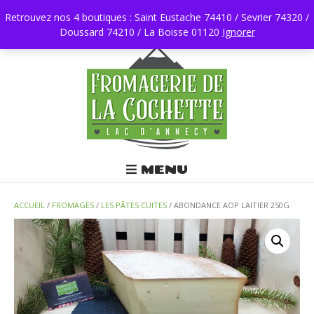
Retrouvez nos 4 boutiques : Saint Eustache 74410 / Sevrier 74320 /
Doussard 74210 / La Boisse 01120
0450196403
Ignorer
MENU
ACCUEIL
/
FROMAGES
/
LES PÂTES CUITES
/ ABONDANCE AOP LAITIER 250G